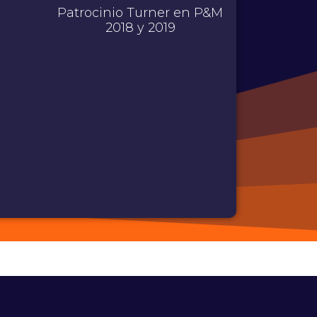
Patrocinio Turner en P&M
PARTIC
2018 y 2019
CAMI
SOLI
COLOMBI
NETWORK